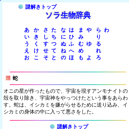
謎解きトップ
ソラ生物辞典
あ
か
さ
た
な
は
ま
や
ら
わ
い
き
し
ち
に
ひ
み
り
う
く
す
つ
ぬ
ふ
む
ゆ
る
え
け
せ
て
ね
へ
め
れ
お
こ
そ
と
の
ほ
も
よ
ろ
蛇
オニの星が作ったもので、宇宙を現すアンモナイトの
殻を取り除き、宇宙神をやっつけたという事をあらわ
す。蛇は、イシカミを嫌がらせるために送り込み、イ
シカミの身体の中に入って悪さをした。
謎解きトップ