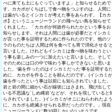
べに来ても土にもぐっていますよ」と知らせるためで
す。カカポがくちばしで食べ物をつぶすのは、人間に
は歯がいるとイシカミが考えた事をあらわす。【カカ
ポ】というニュージーランドの飛べない鳥を知らせて
くれました。「カカポが何故作られたかという事をお
知らせします。それは人間には歯が必要だとイシカミ
が言った事を証明するために作られたのです。他のソ
ラのものたちは‘人間は何を食べても胃で消化させる‘
言いました。けれどもイシカミは食べ物を味わうとい
う事も楽しみの一つに加えたいと言いました。そして
そのためには口の中で味わう事しかできないと思いま
した。‘歯を作ったのはイシカミだった‘事を証明する
めに、カカポを作ることを頼んだのです。(イシカミ
歯を作ったという事は以前にも知らされていました。
岩と岩の間に細かい石が線状にはさまれ、飛び出して
いる不思議な`しめ縄岩`などが、それを現していると
らされていました。)イシカミがオニにねらわれたよ
に、カカポも絶滅させられる所だったのです。」現在
ニュージーランドに数10羽しかいないそうです。