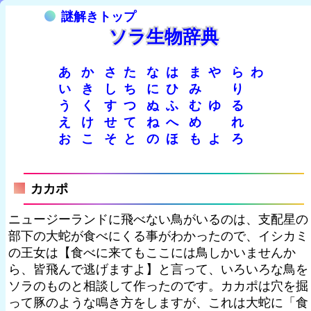
謎解きトップ
ソラ生物辞典
あ
か
さ
た
な
は
ま
や
ら
わ
い
き
し
ち
に
ひ
み
り
う
く
す
つ
ぬ
ふ
む
ゆ
る
え
け
せ
て
ね
へ
め
れ
お
こ
そ
と
の
ほ
も
よ
ろ
カカポ
ニュージーランドに飛べない鳥がいるのは、支配星の
部下の大蛇が食べにくる事がわかったので、イシカミ
の王女は【食べに来てもここには鳥しかいませんか
ら、皆飛んで逃げますよ】と言って、いろいろな鳥を
ソラのものと相談して作ったのです。カカポは穴を掘
って豚のような鳴き方をしますが、これは大蛇に「食