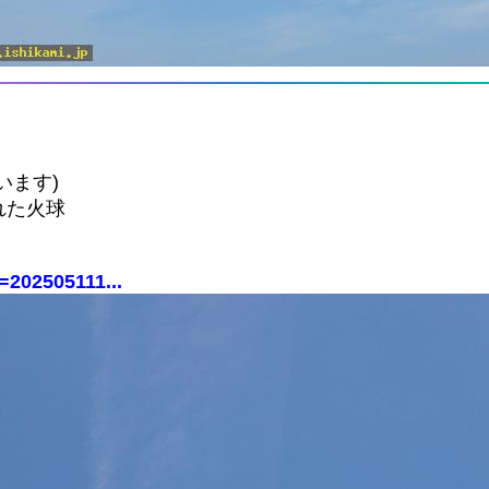
います)
れた火球
=202505111...