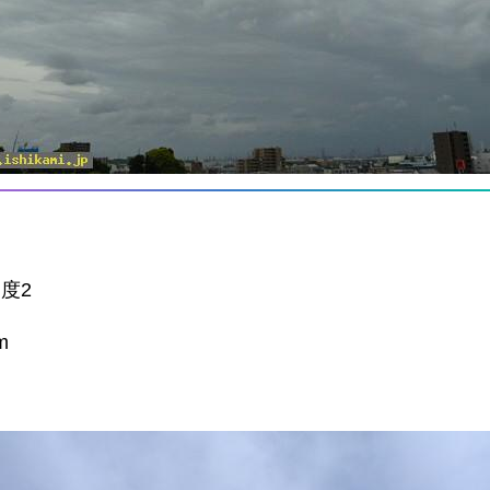
震度2
m