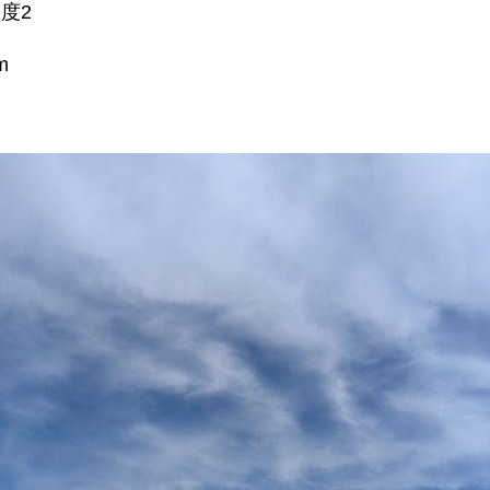
震度2
m