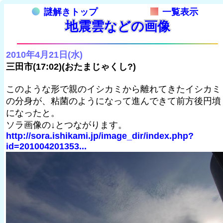
謎解きトップ
一覧表示
地震雲などの画像
2010年4月21日(水)
三田市(17:02)(おたまじゃくし?)
このような形で親のイシカミから離れてきたイシカミ
の分身が、粘菌のようになって進んできて前方後円墳
になったと。
ソラ画像の↓とつながります。
http://sora.ishikami.jp/image_dir/index.php?
id=201004201353...