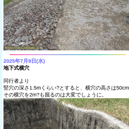
2025年7月9日(水)
地下式横穴
同行者より
竪穴の深さ1.5mくらい?とすると、横穴の高さは50cm
その横穴を2m?も掘るのは大変でしょうに。