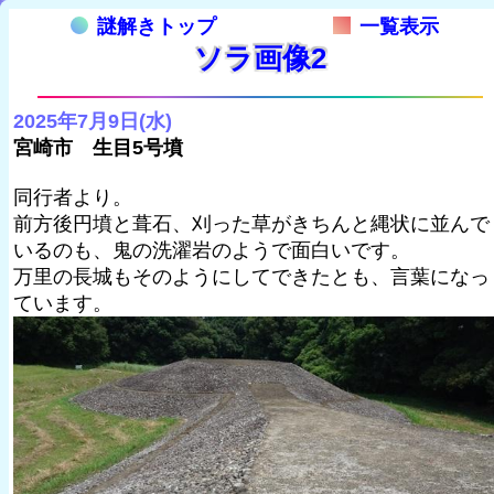
謎解きトップ
一覧表示
ソラ画像2
2025年7月9日(水)
宮崎市 生目5号墳
同行者より。
前方後円墳と葺石、刈った草がきちんと縄状に並んで
いるのも、鬼の洗濯岩のようで面白いです。
万里の長城もそのようにしてできたとも、言葉になっ
ています。