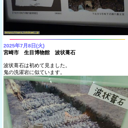
2025年7月8日(火)
宮崎市 生目博物館 波状葺石
波状葺石は初めて見ました。
鬼の洗濯岩に似ています。