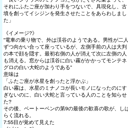
それにふたご座が加わり手をつないで、具現化し、古
墳を創ってイシジンを発生させたことをあらわしまし
た」
《イメージ?》
”電車の乗り物で、外は渓谷のようである。男性が二
ずつ向かい合って座っているが、左側手前の人は大判
の本で顔を隠す。最初右側の人が消えて次に左側の人
も消える。窓からは渓谷に白い霧がかかってモンテネ
グロの白い大蛇のようである”
意味は
「ふたご座が水星を創ったと浮かぶ」
白い霧は、水星のミナノコが長いモノになったのにす
ぎないのに、白い大蛇と言っている人のことを知らせ
た?
その後、ベートーベンの第9の最後の歓喜の歌が、し
らく流れる。
7:55目が覚めて見えた