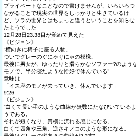
プライベートなことなので書けませんが、いろいろつ
ながることで現実の世界をしっかりと生きているけ
ど、ソラの世界とはちょっと違うということを知らせ
たようでした。
12月28日23:38目が覚めて見えた
《ビジョン》
”横向きに椅子に座る人物。
ついでグレーのぐにゃぐにゃの模様。
最後に男女が、ゆったりと滑らかなソファー?のよう
モノで、半分寝たような恰好で休んでいる”
意味は
「イス座のモノが去っていき、休んでいます」
9:26
《ビジョン》
”白くて長い毛のような曲線が無数にたなびいている
うである。
それが短くなり、真横に流れる感じになる。
白くて四角や三角、逆さキノコのような形になる。
最後はグレーの縦向きの曲線が2,3本”