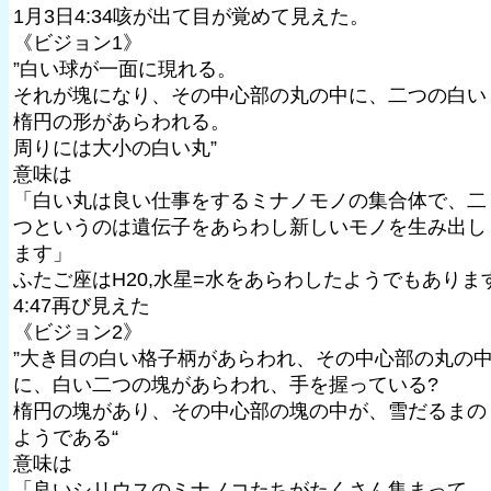
1月3日4:34咳が出て目が覚めて見えた。
《ビジョン1》
”白い球が一面に現れる。
それが塊になり、その中心部の丸の中に、二つの白い
楕円の形があらわれる。
周りには大小の白い丸”
意味は
「白い丸は良い仕事をするミナノモノの集合体で、二
つというのは遺伝子をあらわし新しいモノを生み出し
ます」
ふたご座はH20,水星=水をあらわしたようでもありま
4:47再び見えた
《ビジョン2》
”大き目の白い格子柄があらわれ、その中心部の丸の
に、白い二つの塊があらわれ、手を握っている?
楕円の塊があり、その中心部の塊の中が、雪だるまの
ようである“
意味は
「良いシリウスのミナノコたちがたくさん集まって、