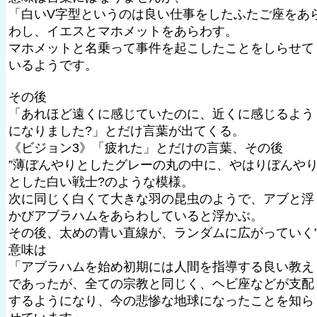
「白いV字型というのは良い仕事をしたふたご座をあ
わし、イエスとマホメットをあらわす。
マホメットと名乗って事件を起こしたことをしらせて
いるようです。
その後
「あれほど遠くに感じていたのに、近くに感じるよう
になりました?」とだけ言葉が出てくる。
《ビジョン3》「疲れた」とだけの言葉、その後
”薄ぼんやりとしたグレーの丸の中に、やはりぼんや
とした白い戦士?のような模様。
次に同じく白くて大きな羽の昆虫のようで、アブと浮
かびアブラハムをあらわしていると浮かぶ。
その後、太めの青い直線が、ランダムに広がっていく
意味は
「アブラハムを始め初期には人間を指導する良い教え
であったが、全ての宗教と同じく、ヘビ座などが支配
するようになり、今の悲惨な地球になったことを知ら