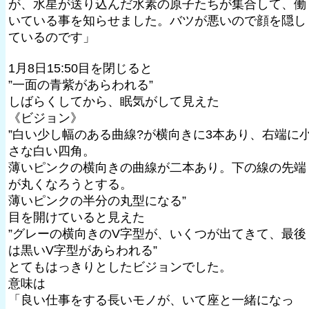
が、水星が送り込んだ水素の原子たちが集合して、働
いている事を知らせました。バツが悪いので顔を隠し
ているのです」
1月8日15:50目を閉じると
”一面の青紫があらわれる”
しばらくしてから、眠気がして見えた
《ビジョン》
”白い少し幅のある曲線?が横向きに3本あり、右端に
さな白い四角。
薄いピンクの横向きの曲線が二本あり。下の線の先端
が丸くなろうとする。
薄いピンクの半分の丸型になる”
目を開けていると見えた
”グレーの横向きのV字型が、いくつが出てきて、最後
は黒いV字型があらわれる”
とてもはっきりとしたビジョンでした。
意味は
「良い仕事をする長いモノが、いて座と一緒になっ