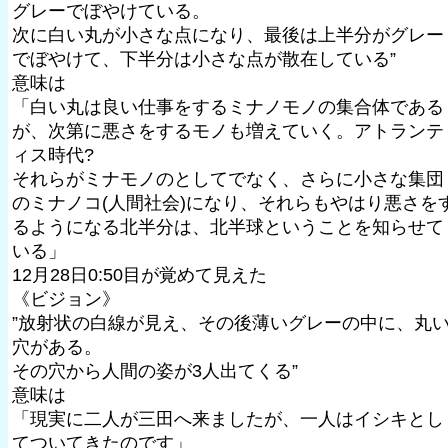
グレーでぼやけている。
次に白い丸が小さな点になり、最後は上半分がグレー
でぼやけて、下半分は小さな点が散在している”
意味は
「白い丸は良い仕事をするミナノモノの集合体である
が、次第に悪さをするモノも増えていく。アトランテ
ィス時代?
それらがミナモノのとしてでなく、さらに小さな集団
のミナノコ(人間社会)になり、それらもやはり悪さを
るようになる北半分は、北半球ということを知らせて
いる」
12月28日0:50目が覚めて見えた
《ビジョン》
”放射状の白線が見え、その後薄いグレーの中に、丸
穴がある。
その穴から人間の姿が3人出てくる”
意味は
「現実に二人が三田へ来ましたが、一人はイシキとし
てついてきたのです」