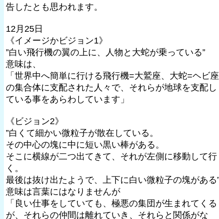
告したとも思われます。
12月25日
《イメージかビジョン1》
”白い飛行機の翼の上に、人物と大蛇が乗っている”
意味は、
「世界中へ簡単に行ける飛行機=大鷲座、大蛇=ヘビ座
の集合体に支配された人々で、それらが地球を支配し
ている事をあらわしています」
《ビジョン2》
”白くて細かい微粒子が散在している。
その中心の塊に中に短い黒い棒がある。
そこに横線が二つ出てきて、それが左側に移動して行
く。
最後は抜け出たようで、上下に白い微粒子の塊がある
意味は言葉にはなりませんが
「良い仕事をしていても、極悪の集団が生まれてくる
が、それらの仲間は離れていき、それらと関係がな