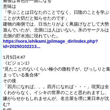
最後は青色が一面になる”
意味は
「学ぶことは日なたのことでなく、日陰のことを学ぶ
ことが大切だと知らせたのです」
建物の南側では、日当たりがよく凧揚げなどして大勢
遊んでいたが、北側には人はいない。氷のサークルは
北側の貯水池に現れていた。
https://sora.ishikami.jp/image_dir/index.php?
id=20250102213...
1月5日4:47
《ビジョン1》
”見たことのないくらい極小の微粒子が、びっしりと
まっている集合体”
その後
「四月になれば、、。四月になれば・・・」現実は全
くわからなく、イシキの世界のことと思われますし、
嫌がらせかもしれませんが、名古屋を堺に東日本が沈
む?
6:45