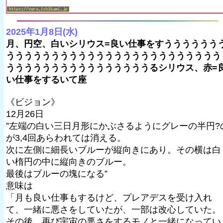
2025年1月8日(水)
月、円空、白いシリウス=良い仕事をすうううううう
うううううううううううううううううううううううう
ううううううううううううううううるシリウス、赤=
い仕事をするいて座
《ビジョン》
12月26日
”左端の白い三日月形にかぶさるようにグレーの半円?
が3,4回あらわれては消える。
次に左側に細長いブルーが縦向きにあり。その横は白
い楕円の中に縦向きのブルー。
最後はブルーの塊になる”
意味は
「月も良い仕事もするけど、プレアデスを受け入れ
て、一緒に悪さをしていたが、一部は改心していた。
その後、再び宇宙の悪さをするモノと一緒になってい