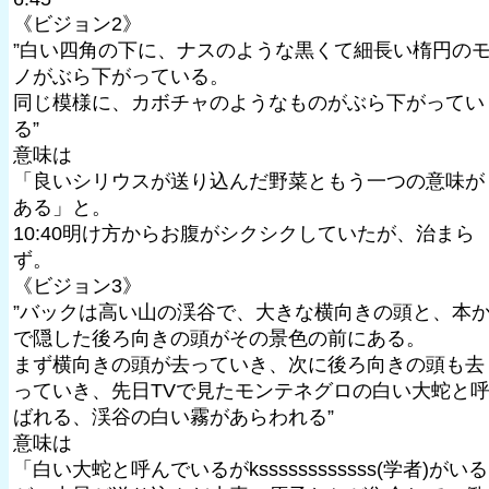
《ビジョン2》
”白い四角の下に、ナスのような黒くて細長い楕円の
ノがぶら下がっている。
同じ模様に、カボチャのようなものがぶら下がってい
る”
意味は
「良いシリウスが送り込んだ野菜ともう一つの意味が
ある」と。
10:40明け方からお腹がシクシクしていたが、治まら
ず。
《ビジョン3》
”バックは高い山の渓谷で、大きな横向きの頭と、本
で隠した後ろ向きの頭がその景色の前にある。
まず横向きの頭が去っていき、次に後ろ向きの頭も去
っていき、先日TVで見たモンテネグロの白い大蛇と
ばれる、渓谷の白い霧があらわれる”
意味は
「白い大蛇と呼んでいるがkssssssssssss(学者)がいる