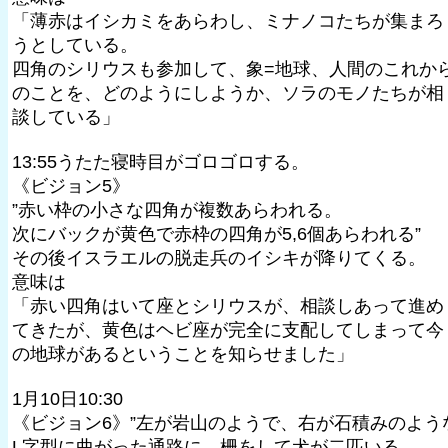
「薄赤はイシカミをあらわし、ミナノコたちが集まろ
うとしている。
四角のシリウスも参加して、象=地球、人間のこれか
のことを、どのようにしようか、ソラのモノたちが相
談している」
13:55うたた寝時目がゴロゴロする。
《ビジョン5》
”赤い枠の小さな四角が複数あらわれる。
次にバックが黄色で赤枠の四角が5,6個あらわれる”
その後イスラエルの脱走兵のイシキが降りてくる。
意味は
「赤い四角はいて座とシリウスが、相談しあって進め
てきたが、黄色はヘビ座が完全に支配してしまって今
の地球があるということを知らせました」
1月10日10:30
《ビジョン6》”左が岩山のようで、右が石積みのよう
L字型に曲がった通路に、柵をして犬が二匹いる。