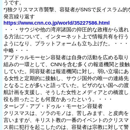
うです。
*)独クリスマス市襲撃、容疑者がSNSで反イスラム的
発言繰り返す
https://www.cnn.co.jp/world/35227586.html
・・・サウジや他の湾岸諸国の抑圧的な政権から逃れ
る方法について、インターネット上で情報共有を行う
ようになり、プラットフォームも立ち上げた。・・・
中略・・・
アブドゥルモーセン容疑者は自身の活動を広める取り
組みの一環として、CNNを含む多くの報道機関と接触
していた。同容疑者は報道機関に対し、弱い立場にあ
る女性と定期的に接触し、サウジ国外の唯一の連絡先
となることが多いと語っていた。ビザのない国への渡
航計画を支援し、そうした女性とメディアとの橋渡し
役も担ったことも何度かあったという。・・・
ターレブ・アブ・ドゥル・モーセン容疑者
クリスマスは、ソラのモノは、苦しみます、と皮肉を
言いますが、キリスト教の一番のイベントのクリスマ
ス前に犯行を起こしたのは、容疑者は宗教に対して警