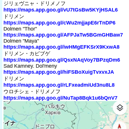
ジリェヴニャ・ドリメノフ
https://maps.app.goo.gl/vU7tGsBw5KYjHSAL6
ドリメン
https://maps.app.goo.gl/cWu2mjjapE6rTnDP6
Dolmen "Thor"
https://maps.app.goo.gl/AFPJaTw5BGmGHBaw7
Dolmen "Maya"
https://maps.app.goo.gl/iwHMgEFKSrX9KxwA8
ドリメン・カピブゲ
https://maps.app.goo.gl/QsxNAqVoy7BPzqDm6
Sad Kamney. Dol'meny
https://maps.app.goo.gl/hiFSBoXuigTvxvxJA
ドリメン
https://maps.app.goo.gl/rLFxeadmiUd3nu8L8
ウロチシェ・ドリメノフ
https://maps.app.goo.gl/NuTap8Bqk1u6bQnV7