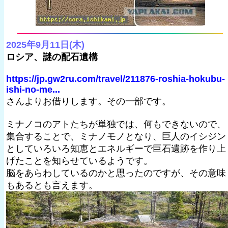
2025年9月11日(木)
ロシア、謎の配石遺構
https://jp.gw2ru.com/travel/211876-roshia-hokubu-
ishi-no-me...
さんよりお借りします。その一部です。
ミナノコのアトたちが単独では、何もできないので、
集合することで、ミナノモノとなり、巨人のイシジン
としていろいろ知恵とエネルギーで巨石遺跡を作り上
げたことを知らせているようです。
脳をあらわしているのかと思ったのですが、その意味
もあるとも言えます。