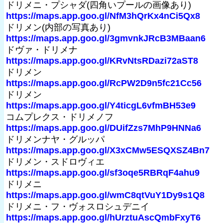
ドリメニ・プシャダ(四角いプールの画像あり)
https://maps.app.goo.gl/NfM3hQrKx4nCi5Qx8
ドリメン(内部の写真あり)
https://maps.app.goo.gl/3gmvnkJRcB3MBaan6
ドヴァ・ドリメナ
https://maps.app.goo.gl/KRvNtsRDazi72aST8
ドリメン
https://maps.app.goo.gl/RcPW2D9n5fc21Cc56
ドリメン
https://maps.app.goo.gl/Y4ticgL6vfmBH53e9
コムプレクス・ドリメノフ
https://maps.app.goo.gl/DUifZzs7MhP9HNNa6
ドリメンナヤ・グルッパ
https://maps.app.goo.gl/X3xCMw5ESQXSZ4Bn7
ドリメン・スドロヴィエ
https://maps.app.goo.gl/sf3oqe5RBRqF4ahu9
ドリメニ
https://maps.app.goo.gl/wmC8qtVuY1Dy9s1Q8
ドリメニ・フ・ヴォスロシュデニイ
https://maps.app.goo.gl/hUrztuAscQmbFxyT6