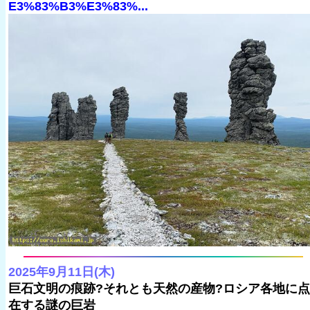
E3%83%B3%E3%83%...
2025年9月11日(木)
巨石文明の痕跡?それとも天然の産物?ロシア各地に点
在する謎の巨岩