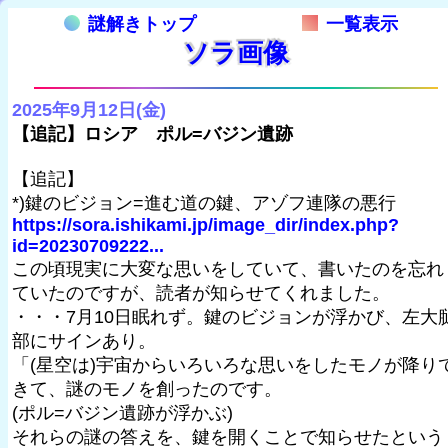
謎解きトップ
一覧表示
ソラ画像
2025年9月12日(金)
【追記】ロシア ポル=バジン遺跡
【追記】
*)鍵のビジョン=進む道の鍵、アゾフ連隊の悪行
https://sora.ishikami.jp/image_dir/index.php?
id=20230709222...
この頃現実に大変な思いをしていて、書いたのを忘れ
ていたのですが、読者が知らせてくれました。
・・・7月10日眠れず。鍵のビジョンが浮かび、左大
部にサインあり。
「(星空は)宇宙からいろいろな思いをしたモノが降り
きて、謎のモノを創ったのです。
(ポル=バジン遺跡が浮かぶ)
それらの謎の答えを、鍵を開くことで知らせたという