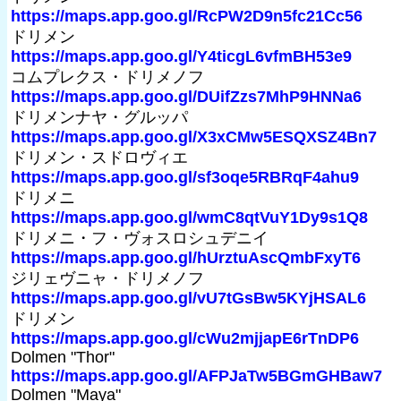
https://maps.app.goo.gl/RcPW2D9n5fc21Cc56
ドリメン
https://maps.app.goo.gl/Y4ticgL6vfmBH53e9
コムプレクス・ドリメノフ
https://maps.app.goo.gl/DUifZzs7MhP9HNNa6
ドリメンナヤ・グルッパ
https://maps.app.goo.gl/X3xCMw5ESQXSZ4Bn7
ドリメン・スドロヴィエ
https://maps.app.goo.gl/sf3oqe5RBRqF4ahu9
ドリメニ
https://maps.app.goo.gl/wmC8qtVuY1Dy9s1Q8
ドリメニ・フ・ヴォスロシュデニイ
https://maps.app.goo.gl/hUrztuAscQmbFxyT6
ジリェヴニャ・ドリメノフ
https://maps.app.goo.gl/vU7tGsBw5KYjHSAL6
ドリメン
https://maps.app.goo.gl/cWu2mjjapE6rTnDP6
Dolmen "Thor"
https://maps.app.goo.gl/AFPJaTw5BGmGHBaw7
Dolmen "Maya"