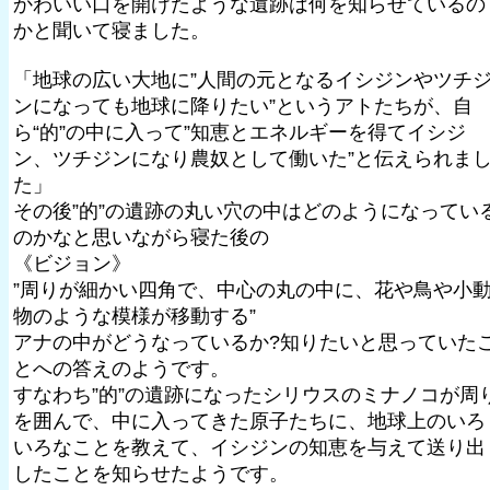
かわいい口を開けたような遺跡は何を知らせているの
かと聞いて寝ました。
「地球の広い大地に”人間の元となるイシジンやツチ
ンになっても地球に降りたい”というアトたちが、自
ら“的”の中に入って”知恵とエネルギーを得てイシジ
ン、ツチジンになり農奴として働いた”と伝えられま
た」
その後”的”の遺跡の丸い穴の中はどのようになってい
のかなと思いながら寝た後の
《ビジョン》
”周りが細かい四角で、中心の丸の中に、花や鳥や小
物のような模様が移動する”
アナの中がどうなっているか?知りたいと思っていた
とへの答えのようです。
すなわち”的”の遺跡になったシリウスのミナノコが周
を囲んで、中に入ってきた原子たちに、地球上のいろ
いろなことを教えて、イシジンの知恵を与えて送り出
したことを知らせたようです。