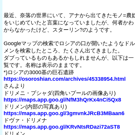
最近、奈落の世界にいて、アナから出てきたモノ=農
をいじめていたと言葉になっていましたが、何者かわ
からなかったけど、スターリン?のようです。
Googleマップの検索でロシアの口が開いたようなドル
メンを検索したところ、たくさん出てきました。
ダブっているものもあるかもしれませんが、以下は一
覧です。名称は表示のままです。
*)ロシアの3000基の巨石遺跡
https://osoroshian.com/archives/45338954.html
さんより
ドリメニ・プシャダ(四角いプールの画像あり)
https://maps.app.goo.gl/NfM3hQrKx4nCi5Qx8
ドリメン(内部の写真あり)
https://maps.app.goo.gl/3gmvnkJRcB3MBaan6
ドヴァ・ドリメナ
https://maps.app.goo.gl/KRvNtsRDazi72aST8
ドリメン