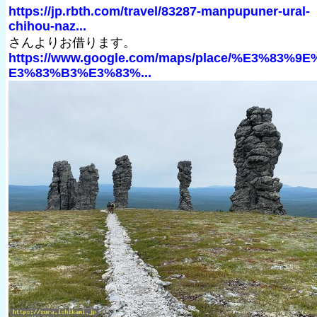
https://jp.rbth.com/travel/83287-manpupuner-ural-
chihou-naz...
さんよりお借ります。
https://www.google.com/maps/place/%E3%83%9E
E3%83%B3%E3%83%...