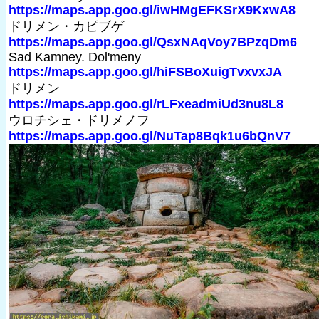
https://maps.app.goo.gl/iwHMgEFKSrX9KxwA8
ドリメン・カピブゲ
https://maps.app.goo.gl/QsxNAqVoy7BPzqDm6
Sad Kamney. Dol'meny
https://maps.app.goo.gl/hiFSBoXuigTvxvxJA
ドリメン
https://maps.app.goo.gl/rLFxeadmiUd3nu8L8
ウロチシェ・ドリメノフ
https://maps.app.goo.gl/NuTap8Bqk1u6bQnV7