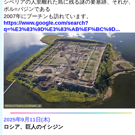
シベリアの人里離れた島に残る謎の要塞跡、それが、
ポル=バジンである
2007年にプーチンも訪れています。
https://www.google.com/search?
q=%E3%83%9D%E3%83%AB%EF%BC%9D...
2025年9月11日(木)
ロシア、巨人のイシジン