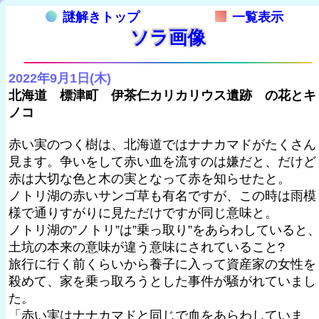
謎解きトップ
一覧表示
ソラ画像
2022年9月1日(木)
北海道 標津町 伊茶仁カリカリウス遺跡 の花とキ
ノコ
赤い実のつく樹は、北海道ではナナカマドがたくさん
見ます。争いをして赤い血を流すのは嫌だと、だけど
赤は大切な色と木の実となって赤を知らせたと。
ノトリ湖の赤いサンゴ草も有名ですが、この時は雨模
様で通りすがりに見ただけですが同じ意味と。
ノトリ湖の”ノトリ”は”乗っ取り”をあらわしていると
土坑の本来の意味が違う意味にされていること?
旅行に行く前くらいから養子に入って資産家の女性を
殺めて、家を乗っ取ろうとした事件が騒がれていまし
た。
「赤い実はナナカマドと同じで血をあらわしていま