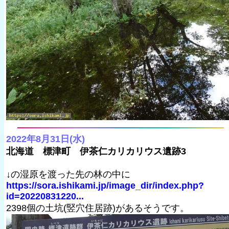
2022年8月31日(水)
北海道 標津町 伊茶仁カリカリウス遺跡3
↓の湿原を渡った先の林の中に
https://sora.ishikami.jp/image_dir/index.php?
id=20220831220...
2398個の土坑(竪穴住居跡)があるそうです。