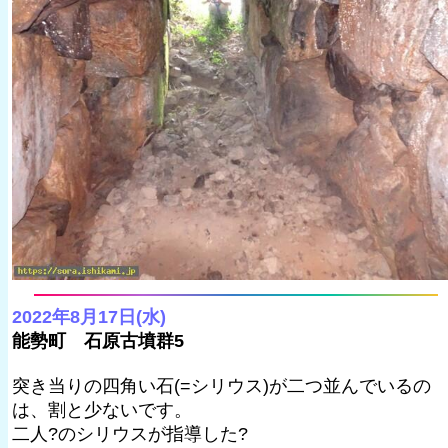
2022年8月17日(水)
能勢町 石原古墳群5
突き当りの四角い石(=シリウス)が二つ並んでいるの
は、割と少ないです。
二人?のシリウスが指導した?