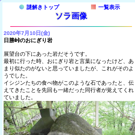
謎解きトップ
一覧表示
ソラ画像
2020年7月10日(金)
日勝峠のおにぎり岩
展望台の下にあった岩だそうです。
最初に行った時、おにぎり岩と言葉になったけど、あ
まり似たのがないと思っていましたが、これがそのよ
うでした。
イシジンたちの食べ物がこのような石であったと、伝
えてきたことを先回も一緒だった同行者が覚えてくれ
ていました。