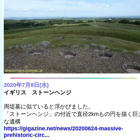
2020年7月8日(水)
イギリス ストーンヘンジ
周堤墓に似ていると浮かびました。
「ストーンヘンジ」の付近で直径2kmもの円を描く巨
な遺構
https://gigazine.net/news/20200624-massive-
prehistoric-circ...