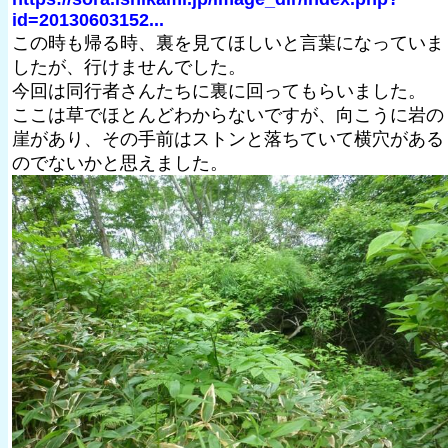
id=20130603152...
この時も帰る時、裏を見てほしいと言葉になっていま
したが、行けませんでした。
今回は同行者さんたちに裏に回ってもらいました。
ここは草でほとんどわからないですが、向こうに岩の
崖があり、その手前はストンと落ちていて横穴がある
のでないかと思えました。