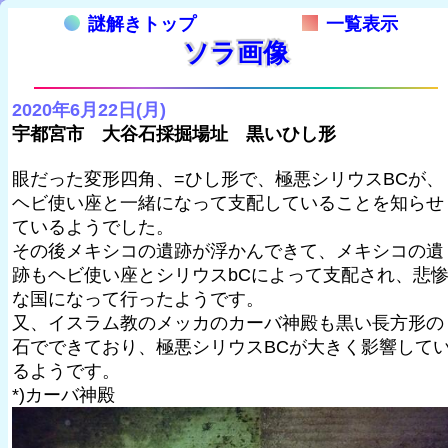
謎解きトップ
一覧表示
ソラ画像
2020年6月22日(月)
宇都宮市 大谷石採掘場址 黒いひし形
眼だった変形四角、=ひし形で、極悪シリウスBCが、
ヘビ使い座と一緒になって支配していることを知らせ
ているようでした。
その後メキシコの遺跡が浮かんできて、メキシコの遺
跡もヘビ使い座とシリウスbCによって支配され、悲
な国になって行ったようです。
又、イスラム教のメッカのカーバ神殿も黒い長方形の
石でできており、極悪シリウスBCが大きく影響して
るようです。
*)カーバ神殿