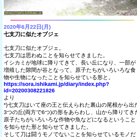
2020年6月22日(月)
七支刀に似たオブジェ
七支刀に似たオブジェ。
七支刀は思わぬことを知らせてきました。
イシカミが地球に降りてきて、長い丘になり、一部が
増殖した隙間が谷となって、原子たちがいろいろな食
物や生物になったことを知らせている形と。
https://sora.ishikami.jp/diary/index.php?
id=20200308221826
より
*)七支刀はいて座の王と伝えられた裏山の尾根から出
3つの丘(両方で6つ)の形をあらわし、山から降りてき
原子たちがいろいろな作物や魚などになるということ
を知らせた形と知らせてきました。
そして刀は闘うモノでないことを知らせているモノだ