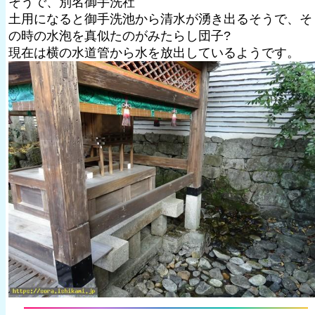
そうで、別名御手洗社
土用になると御手洗池から清水が湧き出るそうで、そ
の時の水泡を真似たのがみたらし団子?
現在は横の水道管から水を放出しているようです。