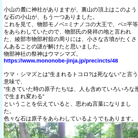
小山の麓に神社がありますが、裏山の頂上はこのよう
な石の小山が、もう一つありました。
これを見て、物部モノベ=ミナノコの大王で、ベ=平等
をあらわしていたので、物部氏の発祥の地と言われ
た、綾部市物部村舘の周りには、小さな古墳がたくさ
んあることの謎が解けたと思いました。
物部神社の祭神はウマシマズ。
https://www.mononobe-jinja.jp/precincts/48
ウマ・シマズとは”生まれるトコロ?は死なない”と言う
意味で、
”生きていた時の原子たち!は、人も含めていろいろな
で生まれ変わる”
ということを伝えていると、思わぬ言葉になりまし
た。
色々な石は原子をあらわしているようでもあります。