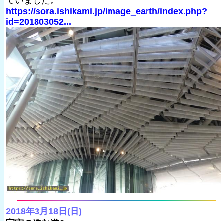
ていました。
https://sora.ishikami.jp/image_earth/index.php?
id=201803052...
2018年3月18日(日)