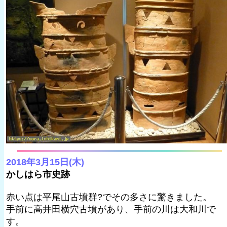
2018年3月15日(木)
かしはら市史跡
赤い点は平尾山古墳群?でその多さに驚きました。
手前に高井田横穴古墳があり、手前の川は大和川で
す。