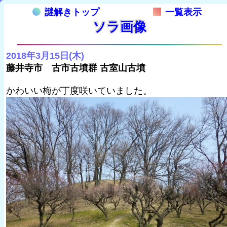
謎解きトップ
一覧表示
ソラ画像
2018年3月15日(木)
藤井寺市 古市古墳群 古室山古墳
かわいい梅が丁度咲いていました。