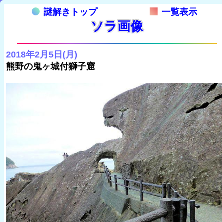
謎解きトップ
一覧表示
ソラ画像
2018年2月5日(月)
熊野の鬼ヶ城付獅子窟