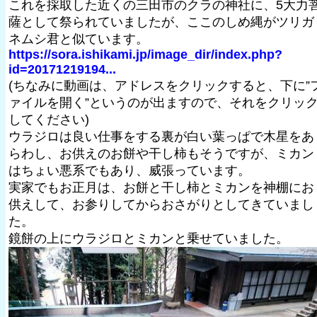
これを採取した近くの三田市のクラの神社に、5大力
薩として祭られていましたが、ここのしめ縄がツリガ
ネムシ君と似ています。
https://sora.ishikami.jp/image_dir/index.php?
id=20171219194...
(ちなみに動画は、アドレスをクリックすると、下に”
ァイルを開く”というのが出ますので、それをクリッ
してください)
ウラジロは良い仕事をする裏が白い葉っぱで木星をあ
らわし、お供えのお餅や干し柿もそうですが、ミカン
はちょい悪系でもあり、威張っています。
実家でもお正月は、お餅と干し柿とミカンを神棚にお
供えして、お参りしてからおさがりとしてきていまし
た。
鏡餅の上にウラジロとミカンと乗せていました。