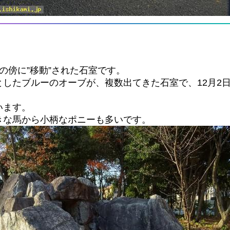
の傍に”移動”された石室です。
したブルーのオーブが、複数出てきた石室で、12月2
います。
きな馬から小柄なポニーも多いです。