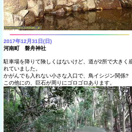
2017年12月31日(日)
河南町 磐舟神社
駐車場を降りて険しくはないけど、道が2所で大きく
れていました。
かがんでも入れない小さな入口で、鳥イシジン関係?
この他にの、巨石が周りにゴロゴロあります。