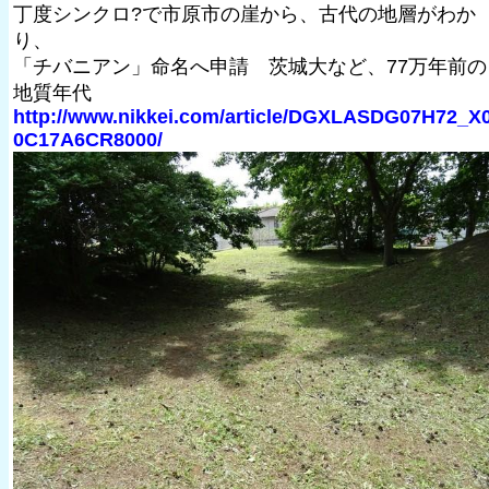
丁度シンクロ?で市原市の崖から、古代の地層がわか
り、
「チバニアン」命名へ申請 茨城大など、77万年前の
地質年代
http://www.nikkei.com/article/DGXLASDG07H72_X
0C17A6CR8000/