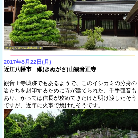
2017年5月22日(月)
近江八幡市 繖(きぬがさ)山観音正寺
観音正寺城跡でもあるようで、このイシカミの分身の
岩たちを封印するために寺が建てられた、千手観音も
あり、かっては信長が攻めてきたけど明け渡したそう
ですが、近年に火事で焼けたそうです。