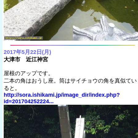
2017年5月22日(月)
大津市 近江神宮
屋根のアップです。
二本の角はおうし座。筒はサイチョウの角を真似てい
ると。
http://sora.ishikami.jp/image_dir/index.php?
id=201704252224...