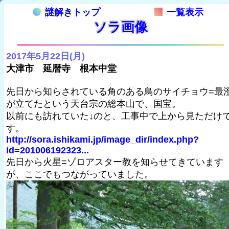
謎解きトップ
一覧表示
ソラ画像
2017年5月22日(月)
大津市 延暦寺 根本中堂
先日から知らされている角のある鳥のサイチョウ=最
が立てたという天台宗の総本山で、国宝。
以前にも訪れていた↓のと、工事中で上から見ただけ
す。
http://sora.ishikami.jp/image_dir/index.php?
id=201006192323...
先日から火星=ゾロアスター教を知らせてきています
が、ここでもつながっていました。