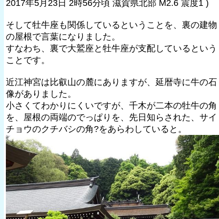
2017年5月23日 2時56分頃 滋賀県北部 M2.6 震度1 )
そして牡牛座も関係しているということを、裏の建物
の屋根で言葉になりました。
すなわち、裏で大鷲座と牡牛座が支配しているという
ことです。
近江神宮は比叡山の麓にありますが、延暦寺に牛の石
像がありました。
小さくてわかりにくいですが、千木が二本の牡牛の角
を、屋根の両端のでっぱりを、先日知らされた、サイ
チョウのクチバシの角?をあらわしていると。