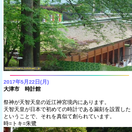
2017年5月22日(月)
大津市 時計館
祭神が天智天皇の近江神宮境内にあります。
天智天皇が日本で初めての時計である漏刻を設置した
ということで、それを真似て創られています。
時=トキ=朱鷺