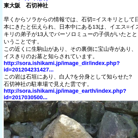
東大阪 石切神社
早くからソラからの情報では、石切=イスキリとして
本にきたと伝えられ、日本中にある13は、イエス=イ
キリの弟子が13人でバーソロミューの子供がいたとと
いうことです。
この近くに生駒山があり、その裏側に宝山寺があり、
イスきりのお墓と知らされています。
http://sora.ishikami.jp/image_dir/index.php?
id=201204231427...
この岩は石垣にあり、白人?を分身として知らせた?
石切神社の駐車場で見えた雲です。
http://sora.ishikami.jp/image_earth/index.php?
id=2017030500...