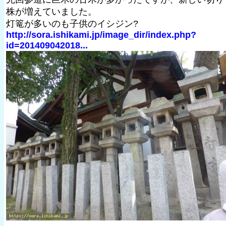
株が増えていました。
灯篭が多いのも子供のイシジン?
http://sora.ishikami.jp/image_dir/index.php?
id=201409042018...