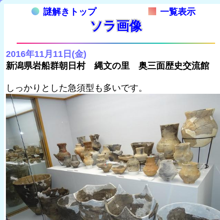
謎解きトップ
一覧表示
ソラ画像
2016年11月11日(金)
新潟県岩船群朝日村 縄文の里 奥三面歴史交流館
しっかりとした急須型も多いです。