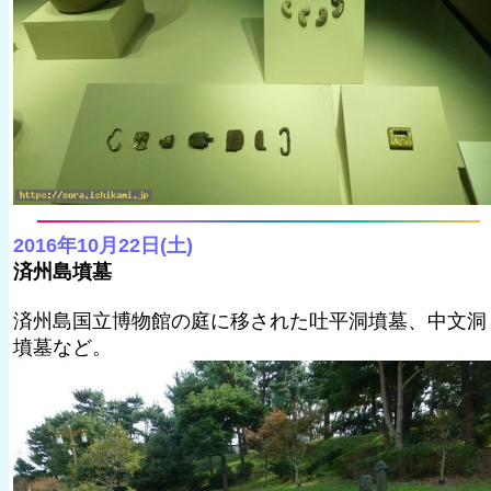
2016年10月22日(土)
済州島墳墓
済州島国立博物館の庭に移された吐平洞墳墓、中文洞
墳墓など。