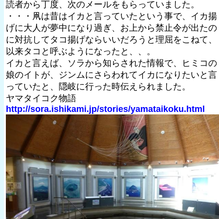
読者から丁度、次のメールをもらっていました。
・・・凧は昔はイカと言っていたという事で、イカ揚
げに大人が夢中になり過ぎ、お上から禁止令が出たの
に対抗してタコ揚げならいいだろうと理屈をこねて、
以来タコと呼ぶようになったと、、。
イカと言えば、ソラから知らされた情報で、ヒミコの
娘のイトが、ジンムにさらわれてイカになりたいと言
っていたと、隠岐に行った時伝えられました。
ヤマタイコク物語
http://sora.ishikami.jp/stories/yamataikoku.html