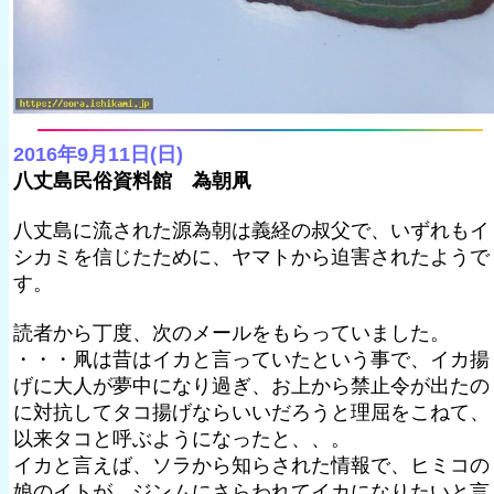
2016年9月11日(日)
八丈島民俗資料館 為朝凧
八丈島に流された源為朝は義経の叔父で、いずれもイ
シカミを信じたために、ヤマトから迫害されたようで
す。
読者から丁度、次のメールをもらっていました。
・・・凧は昔はイカと言っていたという事で、イカ揚
げに大人が夢中になり過ぎ、お上から禁止令が出たの
に対抗してタコ揚げならいいだろうと理屈をこねて、
以来タコと呼ぶようになったと、、。
イカと言えば、ソラから知らされた情報で、ヒミコの
娘のイトが、ジンムにさらわれてイカになりたいと言