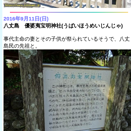
2016年9月11日(日)
八丈島 優婆夷宝明神社(うばいほうめいじんじゃ)
事代主命の妻とその子供が祭られているそうで、八丈
島民の先祖と。