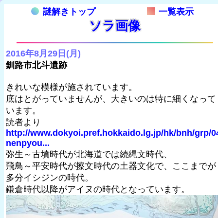
謎解きトップ
一覧表示
ソラ画像
2016年8月29日(月)
釧路市北斗遺跡
きれいな模様が施されています。
底はとがっていませんが、大きいのは特に細くなって
います。
読者より
http://www.dokyoi.pref.hokkaido.lg.jp/hk/bnh/grp/0
nenpyou...
弥生～古墳時代が北海道では続縄文時代、
飛鳥～平安時代が擦文時代の土器文化で、ここまでが
多分イシジンの時代。
鎌倉時代以降がアイヌの時代となっています。