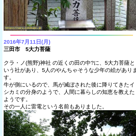
2016年7月11日(月)
三田市 5大力菩薩
クラ・ノ(熊野)神社 の近くの田の中?に、5大力菩薩と
いう社があり、5人のやんちゃそうな少年の絵があり
す。
牛が側にいるので、馬が滅ぼされた後に降りてきたイ
シカミの分身のようで、人間に暮らしの知恵を教えた
ようです。
その一人に雷電という名前もありました。