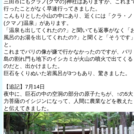
三田市にもクラノ(クマの)神社はありますが、これま
行ったことがなく早速行ってきました。
こんもりとした小山の中にあり、近くには「クラ・ノ
(クマノ)温泉」があります。
「温泉も出してくれたの?」と聞いても返事がなく「
風呂のお湯を出してくれたの?」と聞くと「そうです
と。
これまでバリの像が嫌で行かなかったのですが、バリ
島の割れ門も地下のイシカミが火山の噴火で出てくる
のだと、出かけました。
巨石をくりぬいた岩風呂が3つもあり、驚きました。
【追記】7月14日
夜中に、巨石の中の空洞の部分の原子たちが、↑の5大
力菩薩のイシジンになって、人間に農業などを教えた
と伝えてきました。