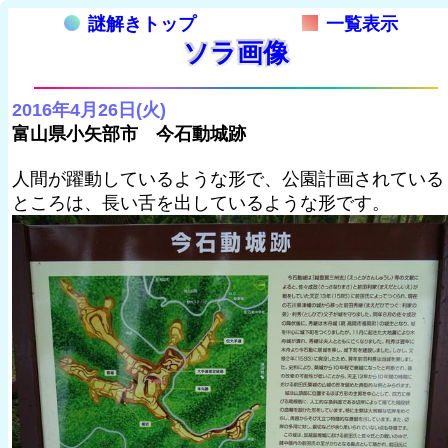
謎解きトップ
一覧表示
ソラ画像
2016年4月26日(火)
富山県小矢部市 今石動城跡
人間が躍動しているような形で、公園計画されている
ところは、長い舌を出しているような形です。