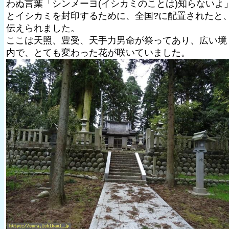
わぬ言葉「シンメーヨ(イシカミのことは)知らないよ
とイシカミを封印するために、全国?に配置されたと
伝えられました。
ここは天照、豊受、天手力男命が祭ってあり、広い境
内で、とても変わった花が咲いていました。