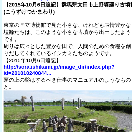
【2015年10月6日追記】群馬県太田市上野塚廻り古墳
(こうずけつかまわり)
東京の国立博物館で見た小さな、けれども表情豊かな
埴輪たちは、このような小さな古墳から出土したよう
です。
周りは広々とした豊かな田で、人間のための食糧を創
りだしてくれているイシカミたちのようです。
【2015年10月6日追記】
http://sora.ishikami.jp/image_dir/index.php?
id=201010240844...
頭の上の盤はするべき仕事のマニュアルのようなもの
と。