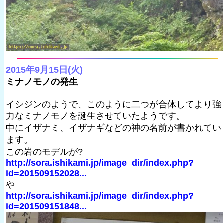
2015年9月15日(火)
ミナノモノの発生
イシジンのようで、このように二つが合体してより強
力なミナノモノを誕生させていたようです。
中にイザナミ、イザナギなどの神の名前が書かれてい
ます。
この岩のモデルが?
http://sora.ishikami.jp/image_dir/index.php?
id=201509152028...
や
http://sora.ishikami.jp/image_dir/index.php?
id=201509151848...