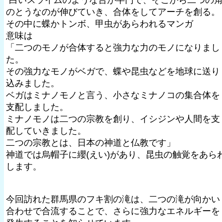
”白いスライムのような台が半円で、そこから二つの
のとうなのが伸びていき、合体をしてアーチを創る。
その中に蝶かトンボ、甲虫があらわれるマンガ
意味は
「二つのモノが合体すると強力な力のモノになりまし
た。
その強力なモノがベガで、蝶や昆虫などを地球に送り
込みました。
ベガはミナノモノと言う、小さなミナノコの集合体を
支配しました。
ミナノモノは二つの宗教を創り、イシジンや人間を支
配していきました。
二つの宗教とは、日本の神道と仏教です」
神道では烏帽子に纓(えい)があり、昆虫の触覚をあら
します。
今回訪れた群馬県のフキ割の滝は、二つの滝が向かい
合わせで合流することで、さらに強力なエネルギーを