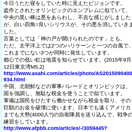
今日うたた寝をしていた時に見えたビジョンです。
盗作とされたオリンピックのエンブレムに似ていて、
中央の黒い棒は悪をあらわし、不吉な感じがしました
が、白い四角=良いシリウスが、その悪を消していき
した。
言葉としては「神の戸が開けられたのです」とも。
ただ、太平洋上では2つのハリケーンと一つの台風で
これまでにない3つが同時に発生しています。
都心での低い虹は地震を知らせています。(2015年9月
12日東京湾M5,2)
http://www.asahi.com/articles/photo/AS201509040
934.html
中国、北朝鮮などの軍事パレードとオリンピックは、
国を強調し、無駄な税金を使うことで似ています。
軍備は国民をひたすら働かせながら税金を取り、その
巨額のお金を破壊に使います。日本でも遠くアメリカ
までも大勢(4000人?)の自衛隊員を送り込んで、戦争
練習をしています。
http://www.afpbb.com/articles/-/3059445?