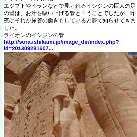
エジプトやイランなどで見られるイシジンの巨人の足
の管は、お汁を吸い上げる管と言うことでしたが、昨
夜はそれが尿管の働きもしていると夢で知らせてきま
した。
ライオンのイシジンの管
http://sora.ishikami.jp/image_dir/index.php?
id=201309281607...