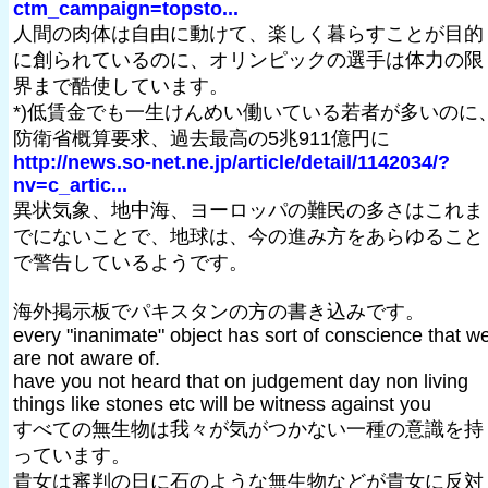
ctm_campaign=topsto...
人間の肉体は自由に動けて、楽しく暮らすことが目的
に創られているのに、オリンピックの選手は体力の限
界まで酷使しています。
*)低賃金でも一生けんめい働いている若者が多いのに
防衛省概算要求、過去最高の5兆911億円に
http://news.so-net.ne.jp/article/detail/1142034/?
nv=c_artic...
異状気象、地中海、ヨーロッパの難民の多さはこれま
でにないことで、地球は、今の進み方をあらゆること
で警告しているようです。
海外掲示板でパキスタンの方の書き込みです。
every "inanimate" object has sort of conscience that w
are not aware of.
have you not heard that on judgement day non living
things like stones etc will be witness against you
すべての無生物は我々が気がつかない一種の意識を持
っています。
貴女は審判の日に石のような無生物などが貴女に反対