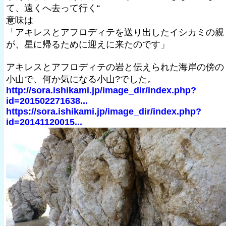
て、遠くへ去って行く“
意味は
「アキレスとアフロディテを送り出したイシカミの親
が、星に帰るために迎えに来たのです」
アキレスとアフロディテの岩と伝えられた海岸の傍の
小山で、何か気になる小山?でした。
http://sora.ishikami.jp/image_dir/index.php?
id=201502271638...
https://sora.ishikami.jp/image_dir/index.php?
id=20141120015...