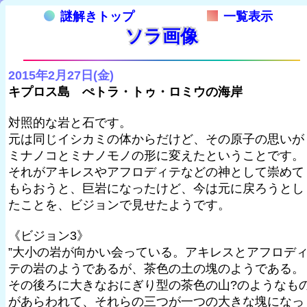
謎解きトップ
一覧表示
ソラ画像
2015年2月27日(金)
キプロス島 ぺトラ・トゥ・ロミウの海岸
対照的な岩と石です。
元は同じイシカミの体からだけど、その原子の思いが
ミナノコとミナノモノの形に変えたということです。
それがアキレスやアフロディテなどの神として崇めて
もらおうと、巨岩になったけど、今は元に戻ろうとし
たことを、ビジョンで見せたようです。
《ビジョン3》
”大小の岩が向かい会っている。アキレスとアフロデ
テの岩のようであるが、茶色の土の塊のようである。
その後ろに大きなおにぎり型の茶色の山?のようなも
があらわれて、それらの三つが一つの大きな塊になっ