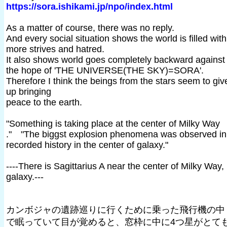
https://sora.ishikami.jp/npo/index.html
As a matter of course, there was no reply.
And every social situation shows the world is filled with
more strives and hatred.
It also shows world goes completely backward against
the hope of 'THE UNIVERSE(THE SKY)=SORA'.
Therefore I think the beings from the stars seem to giv
up bringing
peace to the earth.
"Something is taking place at the center of Milky Way
." "The biggst explosion phenomena was observed in
recorded history in the center of galaxy."
----There is Sagittarius A near the center of Milky Way,
galaxy.---
カンボジャの遺跡巡りに行くために乗った飛行機の中
で眠っていて目が覚めると、窓枠に中に4つ星がとて