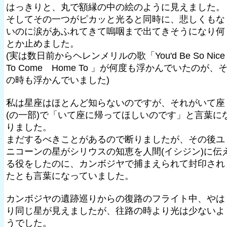
はっきりと、丸で額縁の中の絵のように見えました。
そしてその一つがピカッと光ると同時に、悲しくもな
いのに涙があふれてきて嗚咽まで出てきそうになり何
とか止めました。
(実は数日前からヘレンメリルの歌「You'd Be So Nice
To Come Home To 」が何度も浮かんでいたのが、
の時も浮かんでいました)
私は星座はほとんど知らないのですが、それがいて座
(の一部)で「いて座に帰ってほしいのです」と言葉に
りました。
まだするべきことがあるので断りましたが、その後ユ
ニコーンの星がシリウスの知恵を人間(イシジン)に伝
る役をしたのに、カンボジヤで捕まえられて封印され
たとも言葉になっていました。
カンボジヤの遺跡巡りからの復路のフライト中、やは
り同じ星が見えましたが、往路の時より光は少ないよ
うでした。