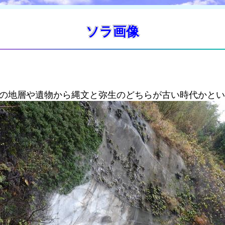
ソラ画像
この地層や遺物から縄文と弥生のどちらが古い時代かと