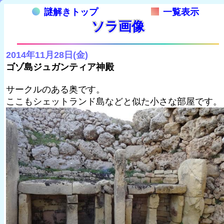
謎解きトップ
一覧表示
ソラ画像
2014年11月28日(金)
ゴゾ島ジュガンティア神殿
サークルのある奥です。
ここもシェットランド島などと似た小さな部屋です。