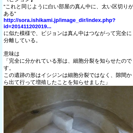
“これと同じように白い部屋の真ん中に、太い区切り
ある”
http://sora.ishikami.jp/image_dir/index.php?
id=201411202019...
に似た模様で、ビジョンは真ん中はつながって完全に
分離している。
意味は
「完全に分かれている形は、細胞分裂を知らせたので
す。
この遺跡の形はイシジンは細胞分裂ではなく、隙間か
ら出て行って増殖したことを知らせました」