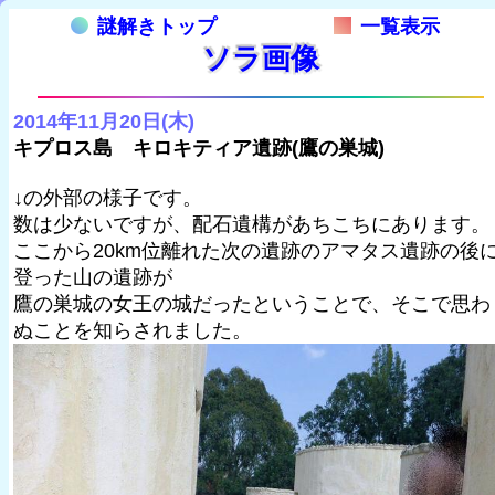
謎解きトップ
一覧表示
ソラ画像
2014年11月20日(木)
キプロス島 キロキティア遺跡(鷹の巣城)
↓の外部の様子です。
数は少ないですが、配石遺構があちこちにあります。
ここから20km位離れた次の遺跡のアマタス遺跡の後
登った山の遺跡が
鷹の巣城の女王の城だったということで、そこで思わ
ぬことを知らされました。