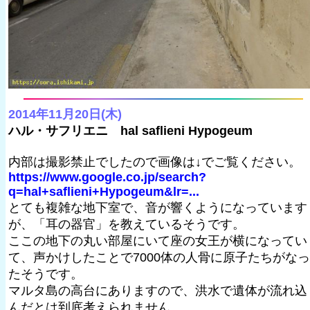
2014年11月20日(木)
ハル・サフリエニ hal saflieni Hypogeum
内部は撮影禁止でしたので画像は↓でご覧ください。
https://www.google.co.jp/search?
q=hal+saflieni+Hypogeum&lr=...
とても複雑な地下室で、音が響くようになっています
が、「耳の器官」を教えているそうです。
ここの地下の丸い部屋にいて座の女王が横になってい
て、声かけしたことで7000体の人骨に原子たちがなっ
たそうです。
マルタ島の高台にありますので、洪水で遺体が流れ込
んだとは到底考えられません。