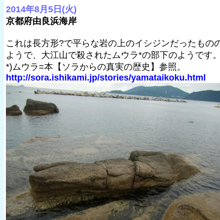
2014年8月5日(火)
京都府由良浜海岸
これは長方形?で平らな岩の上のイシジンだったもの
ようで、大江山で殺されたムウラ*の部下のようです
*)ムウラ=本【ソラからの真実の歴史】参照。
http://sora.ishikami.jp/stories/yamataikoku.html