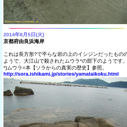
2014年8月5日(火)
京都府由良浜海岸
これは長方形?で平らな岩の上のイシジンだったもの
ようで、大江山で殺されたムウラ*の部下のようです
*)ムウラ=本【ソラからの真実の歴史】参照。
http://sora.ishikami.jp/stories/yamataikoku.html