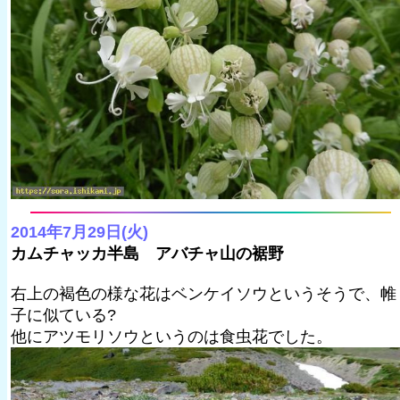
2014年7月29日(火)
カムチャッカ半島 アバチャ山の裾野
右上の褐色の様な花はベンケイソウというそうで、帷
子に似ている?
他にアツモリソウというのは食虫花でした。