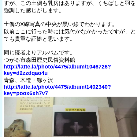
すが、この土偶も乳房はありますが、くちばしと羽を
強調した感じがします。
土偶のX線写真の中央が黒い線でわかります。
以前ここに行った時には気付かなかかったですが、と
ても貴重な証拠と思います。
同じ読者よりアルバムです。
つがる市森田歴史民俗資料館
http://latte.la/photo/4475/album/1046726?
key=d2zzdqao4u
青森、木造・鯵ヶ沢
http://latte.la/photo/4475/album/1402340?
key=poox6xh7v7