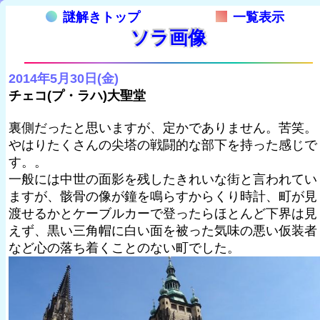
謎解きトップ
一覧表示
ソラ画像
2014年5月30日(金)
チェコ(プ・ラハ)大聖堂
裏側だったと思いますが、定かでありません。苦笑。
やはりたくさんの尖塔の戦闘的な部下を持った感じで
す。。
一般には中世の面影を残したきれいな街と言われてい
ますが、骸骨の像が鐘を鳴らすからくり時計、町が見
渡せるかとケーブルカーで登ったらほとんど下界は見
えず、黒い三角帽に白い面を被った気味の悪い仮装者
など心の落ち着くことのない町でした。