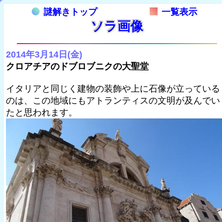
謎解きトップ
一覧表示
ソラ画像
2014年3月14日(金)
クロアチアのドブロブニクの大聖堂
イタリアと同じく建物の装飾や上に石像が立っている
のは、この地域にもアトランティスの文明が及んでい
たと思われます。