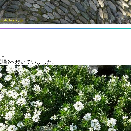
、。
式場?へ歩いていました。