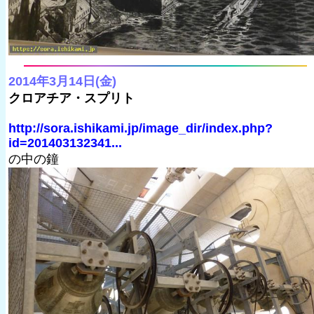
2014年3月14日(金)
クロアチア・スプリト
http://sora.ishikami.jp/image_dir/index.php?
id=201403132341...
の中の鐘